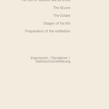
The veil of oblivion will be lifted
The Œuvre
The Estate
Stages of his life
Preparation of the exhibition
Impressum / Disclaimer /
Datenschutzerklärung