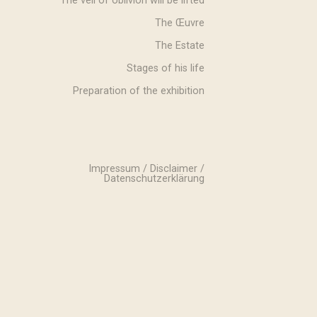
The veil of oblivion will be lifted
The Œuvre
The Estate
Stages of his life
Preparation of the exhibition
Impressum / Disclaimer /
Datenschutzerklärung